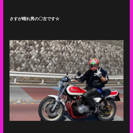
さすが晴れ男の〇古です☆